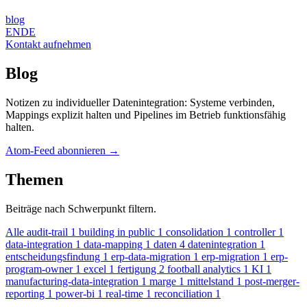
blog
EN
DE
Kontakt aufnehmen
Blog
Notizen zu individueller Datenintegration: Systeme verbinden,
Mappings explizit halten und Pipelines im Betrieb funktionsfähig
halten.
Atom-Feed abonnieren
→
Themen
Beiträge nach Schwerpunkt filtern.
Alle
audit-trail
1
building in public
1
consolidation
1
controller
1
data-integration
1
data-mapping
1
daten
4
datenintegration
1
entscheidungsfindung
1
erp-data-migration
1
erp-migration
1
erp-
program-owner
1
excel
1
fertigung
2
football analytics
1
KI
1
manufacturing-data-integration
1
marge
1
mittelstand
1
post-merger-
reporting
1
power-bi
1
real-time
1
reconciliation
1