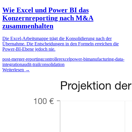
Wie Excel und Power BI das
Konzernreporting nach M&A
zusammenhalten
Die Excel-Arbeitsmappe trägt die Konsolidierung nach der
Übernahme. Die Entscheidungen in den Formeln erreichen die
Power-BI-Ebene jedoch nie.
post-merger-reporting
controller
excel
power-bi
manufacturing-data-
integration
audit-trail
consolidation
Weiterlesen
→