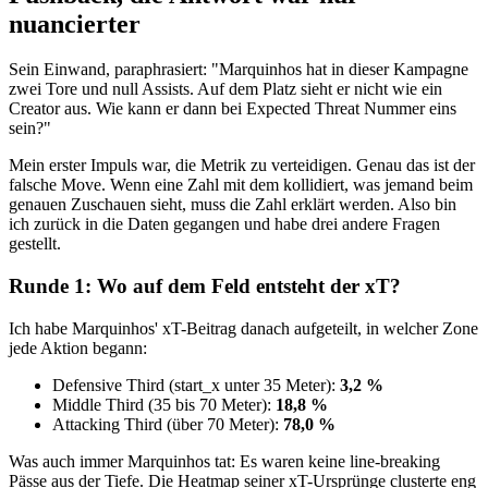
nuancierter
Sein Einwand, paraphrasiert: "Marquinhos hat in dieser Kampagne
zwei Tore und null Assists. Auf dem Platz sieht er nicht wie ein
Creator aus. Wie kann er dann bei Expected Threat Nummer eins
sein?"
Mein erster Impuls war, die Metrik zu verteidigen. Genau das ist der
falsche Move. Wenn eine Zahl mit dem kollidiert, was jemand beim
genauen Zuschauen sieht, muss die Zahl erklärt werden. Also bin
ich zurück in die Daten gegangen und habe drei andere Fragen
gestellt.
Runde 1: Wo auf dem Feld entsteht der xT?
Ich habe Marquinhos' xT-Beitrag danach aufgeteilt, in welcher Zone
jede Aktion begann:
Defensive Third (start_x unter 35 Meter):
3,2 %
Middle Third (35 bis 70 Meter):
18,8 %
Attacking Third (über 70 Meter):
78,0 %
Was auch immer Marquinhos tat: Es waren keine line-breaking
Pässe aus der Tiefe. Die Heatmap seiner xT-Ursprünge clusterte eng