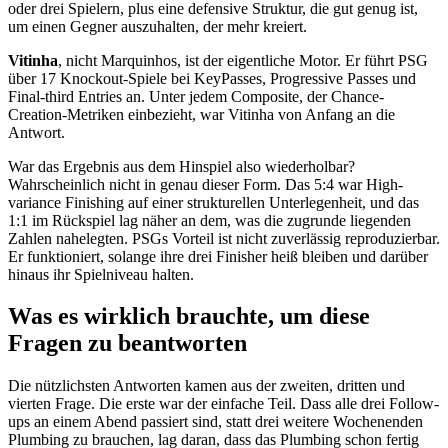
oder drei Spielern, plus eine defensive Struktur, die gut genug ist,
um einen Gegner auszuhalten, der mehr kreiert.
Vitinha
, nicht Marquinhos, ist der eigentliche Motor. Er führt PSG
über 17 Knockout-Spiele bei KeyPasses, Progressive Passes und
Final-third Entries an. Unter jedem Composite, der Chance-
Creation-Metriken einbezieht, war Vitinha von Anfang an die
Antwort.
War das Ergebnis aus dem Hinspiel also wiederholbar?
Wahrscheinlich nicht in genau dieser Form. Das 5:4 war High-
variance Finishing auf einer strukturellen Unterlegenheit, und das
1:1 im Rückspiel lag näher an dem, was die zugrunde liegenden
Zahlen nahelegten. PSGs Vorteil ist nicht zuverlässig reproduzierbar.
Er funktioniert, solange ihre drei Finisher heiß bleiben und darüber
hinaus ihr Spielniveau halten.
Was es wirklich brauchte, um diese
Fragen zu beantworten
Die nützlichsten Antworten kamen aus der zweiten, dritten und
vierten Frage. Die erste war der einfache Teil. Dass alle drei Follow-
ups an einem Abend passiert sind, statt drei weitere Wochenenden
Plumbing zu brauchen, lag daran, dass das Plumbing schon fertig