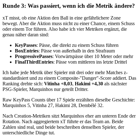
Runde 3: Was passiert, wenn ich die Metrik ändere?
xT misst, ob eine Aktion den Ball in eine gefährlichere Zone
bewegt. Aber die Aktion muss nicht zu einer Chance, einem Schuss
oder einem Tor führen. Also habe ich vier Metriken ergänzt, die
genau näher daran sind:
KeyPasses
: Pässe, die direkt zu einem Schuss führen
BoxEntries
: Pässe von außerhalb in den Strafraum
ProgressivePasses
: Vorwärtspässe über 10 Meter oder mehr
FinalThirdEntries
: Pässe vom mittleren ins letzte Drittel
Ich habe jede Metrik über Spieler mit drei oder mehr Matches z-
standardisiert und zu einem Composite-"Danger"-Score addiert. Das
Ranking drehte sich:
Vitinha +8,03
,
Hakimi +4,30
als nächster
PSG-Spieler, Marquinhos nur geteilt Dritter.
Raw KeyPass Counts über 17 Spiele erzählten dieselbe Geschichte:
Marquinhos 5, Vitinha 27, Hakimi 28, Dembélé 32.
Nach Creation-Metriken sitzt Marquinhos eher am unteren Ende der
Rotation. Nach aggregiertem xT führte er das Team an. Beide
Zahlen sind real, und beide beschreiben denselben Spieler, der
unterschiedliche Dinge tut.