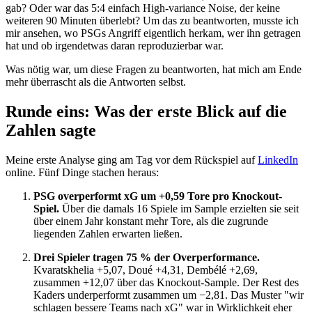
gab? Oder war das 5:4 einfach High-variance Noise, der keine
weiteren 90 Minuten überlebt? Um das zu beantworten, musste ich
mir ansehen, wo PSGs Angriff eigentlich herkam, wer ihn getragen
hat und ob irgendetwas daran reproduzierbar war.
Was nötig war, um diese Fragen zu beantworten, hat mich am Ende
mehr überrascht als die Antworten selbst.
Runde eins: Was der erste Blick auf die
Zahlen sagte
Meine erste Analyse ging am Tag vor dem Rückspiel auf
LinkedIn
online. Fünf Dinge stachen heraus:
PSG overperformt xG um +0,59 Tore pro Knockout-
Spiel.
Über die damals 16 Spiele im Sample erzielten sie seit
über einem Jahr konstant mehr Tore, als die zugrunde
liegenden Zahlen erwarten ließen.
Drei Spieler tragen 75 % der Overperformance.
Kvaratskhelia +5,07, Doué +4,31, Dembélé +2,69,
zusammen +12,07 über das Knockout-Sample. Der Rest des
Kaders underperformt zusammen um −2,81. Das Muster "wir
schlagen bessere Teams nach xG" war in Wirklichkeit eher