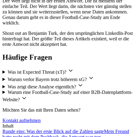
Der Wert liegt nicht in der ersten Antwort. Die ist meistens der
einfache Teil. Der Wert liegt darin, die nächsten vier günstig stellen
zu können und sie weiterzustellen, wenn neue Daten ankommen.
Genau darum geht es in dieser Football-Case-Study am Ende
wirklich.
Shout out an Benjamin Turk, der den ursprünglichen LinkedIn-Post
hinterfragt hat. Der größte Teil dieses Artikels existiert, weil er die
erste Antwort nicht akzeptiert hat.
Häufige Fragen
Was ist Expected Threat (xT)?
Warum verlor Bayern trotz höherem xG?
Was zeigt diese Analyse eigentlich?
Warum eine Football-Case-Study auf einer B2B-Datenplattform-
Website?
Möchten Sie das mit Ihren Daten sehen?
Kontakt aufnehmen
Inhalt
Runde eins: Was der erste Blick auf die Zahlen sagte
Mein Freund
hatte recht mit dem Pushback, die Antwort war nur