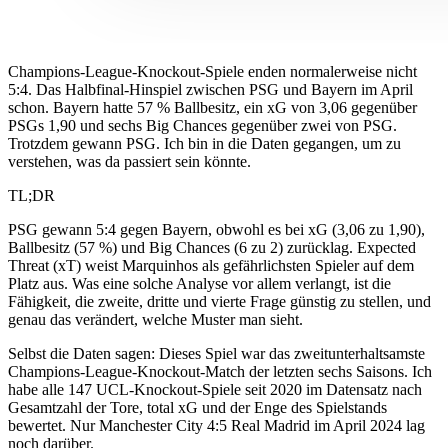
Champions-League-Knockout-Spiele enden normalerweise nicht
5:4. Das Halbfinal-Hinspiel zwischen PSG und Bayern im April
schon. Bayern hatte 57 % Ballbesitz, ein xG von 3,06 gegenüber
PSGs 1,90 und sechs Big Chances gegenüber zwei von PSG.
Trotzdem gewann PSG. Ich bin in die Daten gegangen, um zu
verstehen, was da passiert sein könnte.
TL;DR
PSG gewann 5:4 gegen Bayern, obwohl es bei xG (3,06 zu 1,90),
Ballbesitz (57 %) und Big Chances (6 zu 2) zurücklag. Expected
Threat (xT) weist Marquinhos als gefährlichsten Spieler auf dem
Platz aus. Was eine solche Analyse vor allem verlangt, ist die
Fähigkeit, die zweite, dritte und vierte Frage günstig zu stellen, und
genau das verändert, welche Muster man sieht.
Selbst die Daten sagen: Dieses Spiel war das zweitunterhaltsamste
Champions-League-Knockout-Match der letzten sechs Saisons. Ich
habe alle 147 UCL-Knockout-Spiele seit 2020 im Datensatz nach
Gesamtzahl der Tore, total xG und der Enge des Spielstands
bewertet. Nur Manchester City 4:5 Real Madrid im April 2024 lag
noch darüber.