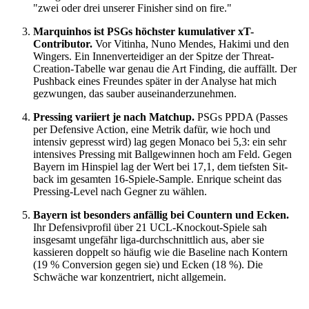
"zwei oder drei unserer Finisher sind on fire."
Marquinhos ist PSGs höchster kumulativer xT-
Contributor.
Vor Vitinha, Nuno Mendes, Hakimi und den
Wingers. Ein Innenverteidiger an der Spitze der Threat-
Creation-Tabelle war genau die Art Finding, die auffällt. Der
Pushback eines Freundes später in der Analyse hat mich
gezwungen, das sauber auseinanderzunehmen.
Pressing variiert je nach Matchup.
PSGs PPDA (Passes
per Defensive Action, eine Metrik dafür, wie hoch und
intensiv gepresst wird) lag gegen Monaco bei 5,3: ein sehr
intensives Pressing mit Ballgewinnen hoch am Feld. Gegen
Bayern im Hinspiel lag der Wert bei 17,1, dem tiefsten Sit-
back im gesamten 16-Spiele-Sample. Enrique scheint das
Pressing-Level nach Gegner zu wählen.
Bayern ist besonders anfällig bei Countern und Ecken.
Ihr Defensivprofil über 21 UCL-Knockout-Spiele sah
insgesamt ungefähr liga-durchschnittlich aus, aber sie
kassieren doppelt so häufig wie die Baseline nach Kontern
(19 % Conversion gegen sie) und Ecken (18 %). Die
Schwäche war konzentriert, nicht allgemein.