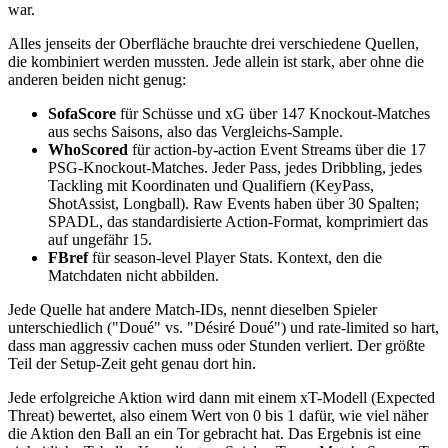
war.
Alles jenseits der Oberfläche brauchte drei verschiedene Quellen,
die kombiniert werden mussten. Jede allein ist stark, aber ohne die
anderen beiden nicht genug:
SofaScore
für Schüsse und xG über 147 Knockout-Matches
aus sechs Saisons, also das Vergleichs-Sample.
WhoScored
für action-by-action Event Streams über die 17
PSG-Knockout-Matches. Jeder Pass, jedes Dribbling, jedes
Tackling mit Koordinaten und Qualifiern (KeyPass,
ShotAssist, Longball). Raw Events haben über 30 Spalten;
SPADL, das standardisierte Action-Format, komprimiert das
auf ungefähr 15.
FBref
für season-level Player Stats. Kontext, den die
Matchdaten nicht abbilden.
Jede Quelle hat andere Match-IDs, nennt dieselben Spieler
unterschiedlich ("Doué" vs. "Désiré Doué") und rate-limited so hart,
dass man aggressiv cachen muss oder Stunden verliert. Der größte
Teil der Setup-Zeit geht genau dort hin.
Jede erfolgreiche Aktion wird dann mit einem xT-Modell (Expected
Threat) bewertet, also einem Wert von 0 bis 1 dafür, wie viel näher
die Aktion den Ball an ein Tor gebracht hat. Das Ergebnis ist eine