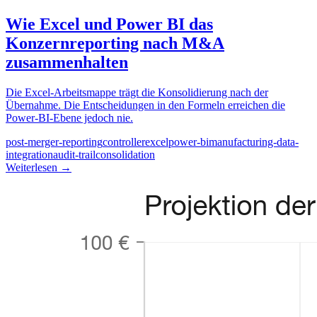
Wie Excel und Power BI das
Konzernreporting nach M&A
zusammenhalten
Die Excel-Arbeitsmappe trägt die Konsolidierung nach der
Übernahme. Die Entscheidungen in den Formeln erreichen die
Power-BI-Ebene jedoch nie.
post-merger-reporting
controller
excel
power-bi
manufacturing-data-
integration
audit-trail
consolidation
Weiterlesen
→