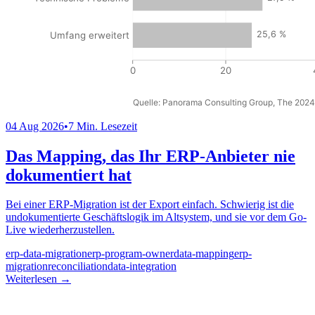
04 Aug 2026
•
7 Min. Lesezeit
Das Mapping, das Ihr ERP-Anbieter nie
dokumentiert hat
Bei einer ERP-Migration ist der Export einfach. Schwierig ist die
undokumentierte Geschäftslogik im Altsystem, und sie vor dem Go-
Live wiederherzustellen.
erp-data-migration
erp-program-owner
data-mapping
erp-
migration
reconciliation
data-integration
Weiterlesen
→