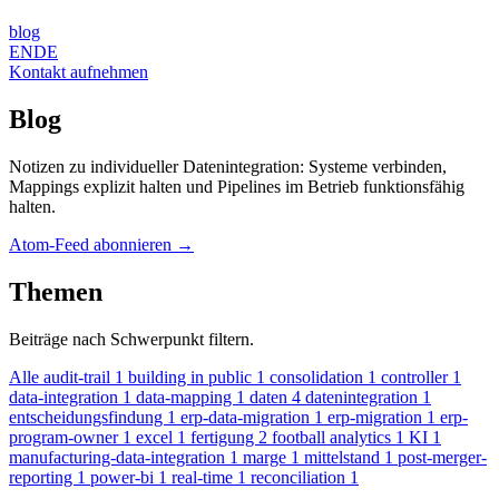
blog
EN
DE
Kontakt aufnehmen
Blog
Notizen zu individueller Datenintegration: Systeme verbinden,
Mappings explizit halten und Pipelines im Betrieb funktionsfähig
halten.
Atom-Feed abonnieren
→
Themen
Beiträge nach Schwerpunkt filtern.
Alle
audit-trail
1
building in public
1
consolidation
1
controller
1
data-integration
1
data-mapping
1
daten
4
datenintegration
1
entscheidungsfindung
1
erp-data-migration
1
erp-migration
1
erp-
program-owner
1
excel
1
fertigung
2
football analytics
1
KI
1
manufacturing-data-integration
1
marge
1
mittelstand
1
post-merger-
reporting
1
power-bi
1
real-time
1
reconciliation
1